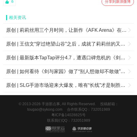
6
分享到新浪微博
相关资讯
原创 | 莉莉丝用三个月时间，让新作《AFK Arena》在东南亚实现逆风翻盘
原创 | 王信文“穿过绝望山谷”之后，成就了莉莉丝的又一爆款——《文明觉醒》
原创 | 最新版本TapTap评分4.7，遭遇口碑危机的《剑与家园》还有救吗？
原创 | 如何看待《剑与家园》做了“别人想做却不敢做”的创新？
原创 | SLG手游市场迎来大爆发，唯有“长线”才是制胜之道
© 2013-2026 手游那点事, All Rights Reserved.
投稿邮箱：
tougao@sykong.com
合作联系QQ：732051989
粤ICP备14028825号
联系我们QQ：732051989